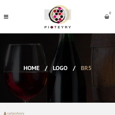
0
HOME
/
LOGO
/
BR5
sarlpioteyry