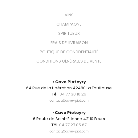
VOTRE BOUTEILLE
VINS
CHAMPAGNE
SPIRITUEUX
FRAIS DE LIVRAISON
POLITIQUE DE CONFIDENTIALITÉ
CONDITIONS GÉNÉRALES DE VENTE
CONTACT
• Cave Pioteyry
64 Rue de la Libération 42480 La Fouillouse
Tél.
04 77 30 10 26
contact@cave-piot.com
•
Cave Pioteyry
6 Route de Saint-Etienne 42110 Feurs
Tél.
04 77 27 85 67
contact@cave-piot.com