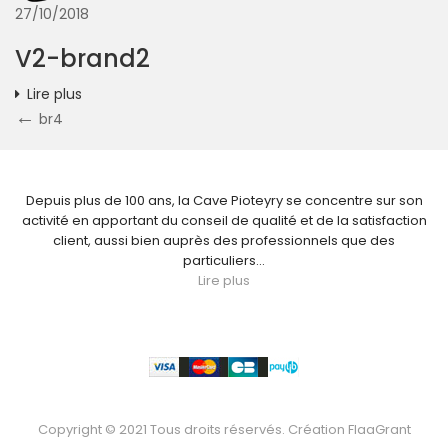
27/10/2018
V2-brand2
Lire plus
Navigation
Previous
br4
Post
de
NOUS CONNAÎTRE
l’article
Depuis plus de 100 ans, la Cave Pioteyry se concentre sur son
activité en apportant du conseil de qualité et de la satisfaction
client, aussi bien auprès des professionnels que des
particuliers...
Lire plus
Paiement
Copyright © 2021 Tous droits réservés. Création
FlaaGrant