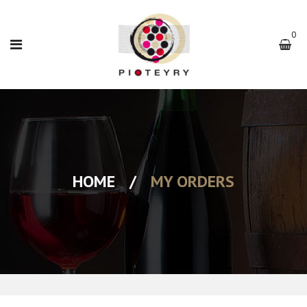
0
HOME
/
MY ORDERS
NOUS CONNAÎTRE