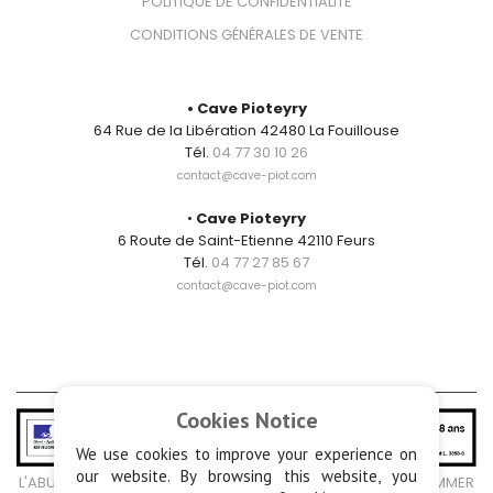
POLITIQUE DE CONFIDENTIALITÉ
CONDITIONS GÉNÉRALES DE VENTE
CONTACT
• Cave Pioteyry
64 Rue de la Libération 42480 La Fouillouse
Tél.
04 77 30 10 26
contact@cave-piot.com
•
Cave Pioteyry
6 Route de Saint-Etienne 42110 Feurs
Tél.
04 77 27 85 67
contact@cave-piot.com
Cookies Notice
We use cookies to improve your experience on
our website. By browsing this website, you
L'ABUS D'ALCOOL EST DANGEREUX POUR LA SANTÉ, À CONSOMMER