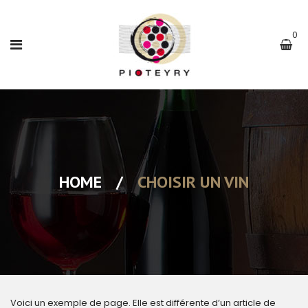
0
HOME
/
CHOISIR UN VIN
Voici un exemple de page. Elle est différente d’un article de