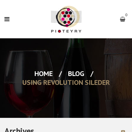
0
HOME
/
BLOG
/
USING REVOLUTION SILEDER
Archives