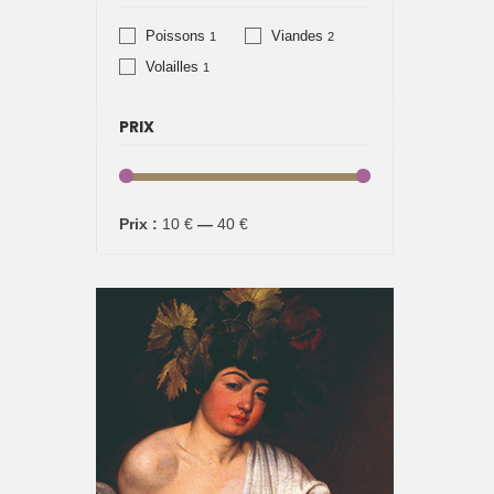
Poissons
Viandes
1
2
Volailles
1
PRIX
Prix
Prix
Prix :
10 €
—
40 €
min
max