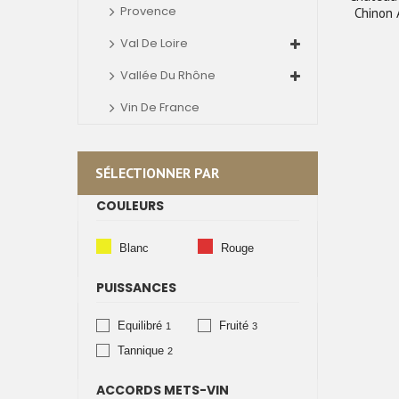
Provence
Chinon 
Val De Loire
Vallée Du Rhône
Vin De France
SÉLECTIONNER PAR
COULEURS
Blanc
Rouge
PUISSANCES
Equilibré
Fruité
1
3
Tannique
2
ACCORDS METS-VIN