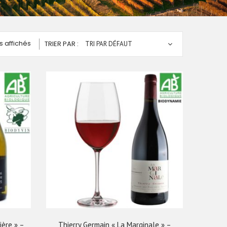
s affichés
TRIER PAR :
TRI PAR DÉFAUT
ière » –
Thierry Germain « La Marginale » –