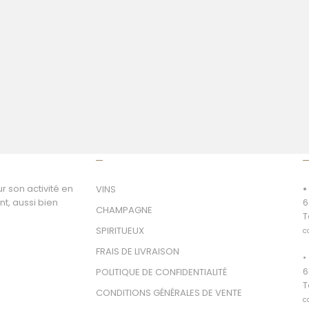
VOTRE BOUTEILLE
r son activité en
•
VINS
nt, aussi bien
6
CHAMPAGNE
T
SPIRITUEUX
c
FRAIS DE LIVRAISON
•
6
POLITIQUE DE CONFIDENTIALITÉ
T
CONDITIONS GÉNÉRALES DE VENTE
c