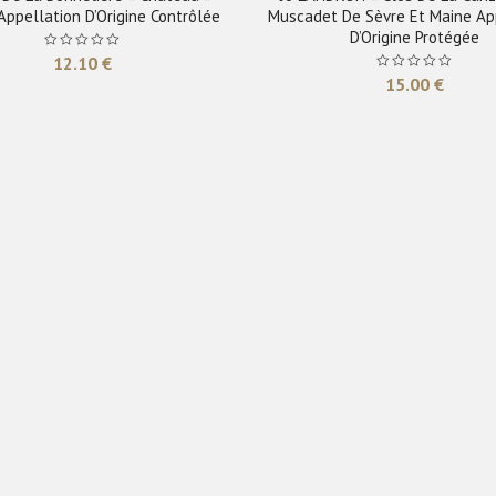
Appellation D’Origine Contrôlée
Muscadet De Sèvre Et Maine Ap
D’Origine Protégée
12.10
€
15.00
€