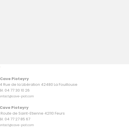
CONTACT
 Cave Pioteyry
4 Rue de la Libération 42480 La Fouillouse
él.
04 77 30 10 26
ontact@cave-piot.com
Cave Pioteyry
 Route de Saint-Etienne 42110 Feurs
él.
04 77 27 85 67
ontact@cave-piot.com