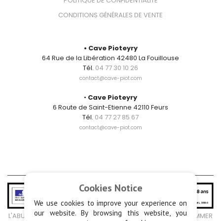
POLITIQUE DE CONFIDENTIALITÉ
CONDITIONS GÉNÉRALES DE VENTE
CONTACT
• Cave Pioteyry
64 Rue de la Libération 42480 La Fouillouse
Tél.
04 77 30 10 26
contact@cave-piot.com
•
Cave Pioteyry
6 Route de Saint-Etienne 42110 Feurs
Tél.
04 77 27 85 67
contact@cave-piot.com
Cookies Notice
We use cookies to improve your experience on
our website. By browsing this website, you
L'ABUS D'ALCOOL EST DANGEREUX POUR LA SANTÉ, À CONSOMMER