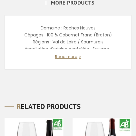
MORE PRODUCTS
Domaine : Roches Neuves
Cépages : 100 % Cabernet Franc (Breton)
Régions : Val de Loire / Saumurois
Appellation d'origine contrôlée : Saumur-
Champign...
Read more
RELATED PRODUCTS