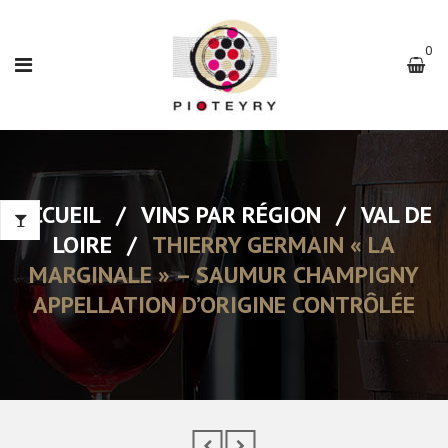
0
ACCUEIL
/
VINS PAR RÉGION
/
VAL DE
LOIRE
/
THIERRY GERMAIN « LA
MARGINALE » – SAUMUR CHAMPIGNY
APPELLATION D’ORIGINE CONTRÔLÉE