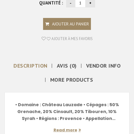
QUANTITÉ :
AJOUTER AU PANIER
AJOUTER À MES FAVORIS
DESCRIPTION
AVIS (0)
VENDOR INFO
MORE PRODUCTS
• Domaine : Château Lauzade • Cépages : 50%
Grenache, 20% Cinsault, 20% Tibouren, 10%
Syrah • Régions : Provence • Appellation
d'origine Protégée : Côtes de provence •
Read more
Millésime ...