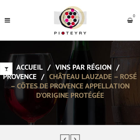
0
ACCUEIL
/
VINS PAR RÉGION
/
PROVENCE
/
CHÂTEAU LAUZADE – ROSÉ
– CÔTES DE PROVENCE APPELLATION
D’ORIGINE PROTÉGÉE