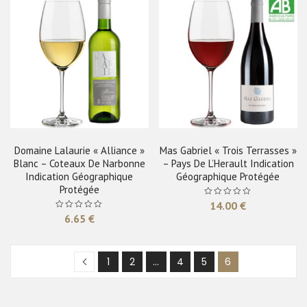
Domaine Lalaurie « Alliance »
Mas Gabriel « Trois Terrasses »
Blanc – Coteaux De Narbonne
– Pays De L’Herault Indication
Indication Géographique
Géographique Protégée
Protégée
14.00
€
6.65
€
1
2
…
4
5
6