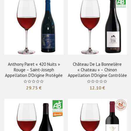
Anthony Paret « 420 Nuits »
Château De La Bonnelière
Rouge – Saint-Joseph
« Chateau » – Chinon
Appellation D’Origine Protégée
Appellation D’Origine Contrôlée
29.75
€
12.10
€