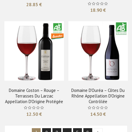
28.85
€
18.90
€
Domaine Coston – Rouge –
Domaine D’Ouréa – Côtes Du
Terrasses Du Larzac
Rhône Appellation D’Origine
Appellation D’Origine Protégée
Contrôlée
12.50
€
14.50
€