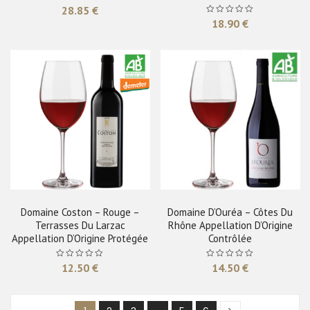
28.85
€
18.90
€
Domaine Coston – Rouge –
Domaine D’Ouréa – Côtes Du
Terrasses Du Larzac
Rhône Appellation D’Origine
Appellation D’Origine Protégée
Contrôlée
12.50
€
14.50
€