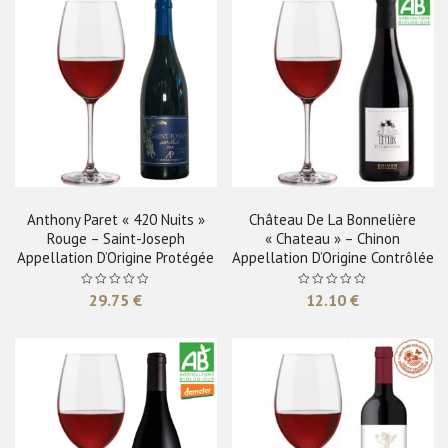
Anthony Paret « 420 Nuits »
Château De La Bonnelière
Rouge – Saint-Joseph
« Chateau » – Chinon
Appellation D’Origine Protégée
Appellation D’Origine Contrôlée
29.75
€
12.10
€